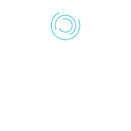
infrarouge
d'appoint
Chauffage
Accessoire
céramique
radiateur
Convecteur
Radiateur inertie
Instrument de mesures
Pompe à vide
Pompe de
Outillage
relevage
Rechercher
PESE PERSONNE SOLAIRE PSS 40470 MEDISANA ?