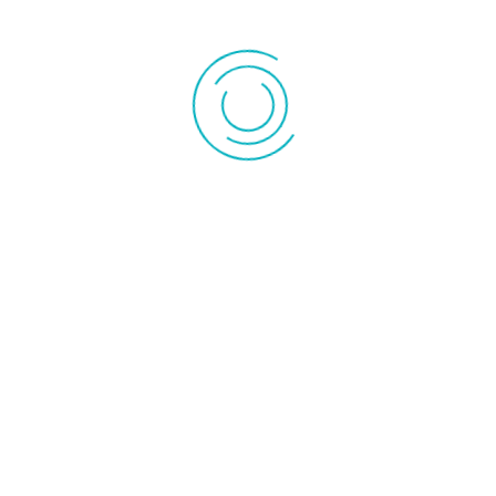
67,00 €
l'unité
CARDIOFREQUENCEMETRE COMPATIBLE SMARTPHONE PM250
BEURER
1 produit en stock
Ajouter au panier
Détails produit