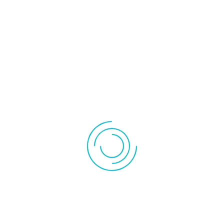
115,00 €
l'unité
POMPE DE RELEVAGE MINIVERTE ASPEN AVEC GOULOTTE
16W 14L24H
1 produit en stock
Ajouter au panier
Détails produit