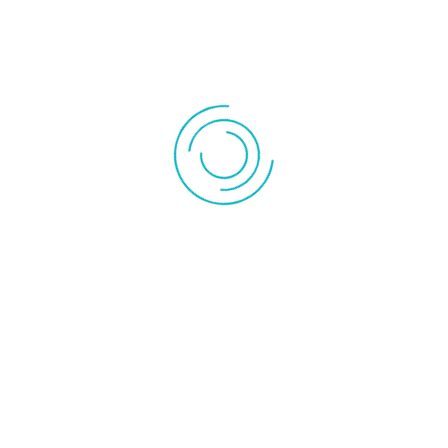
Filtre
21,00 €
l'unité
KIT D'INSTAL ET FILTRE SMF DESHU SW DS ED TDR WOODS
8012805
1 produit en stock