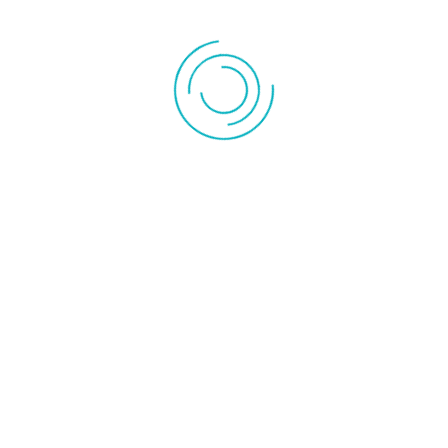
infrarouge
d'appoint
Chauffage
Accessoire
céramique
radiateur
Convecteur
Radiateur inertie
Instrument de mesures
Pompe à vide
Pompe de
Outillage
relevage
Rechercher