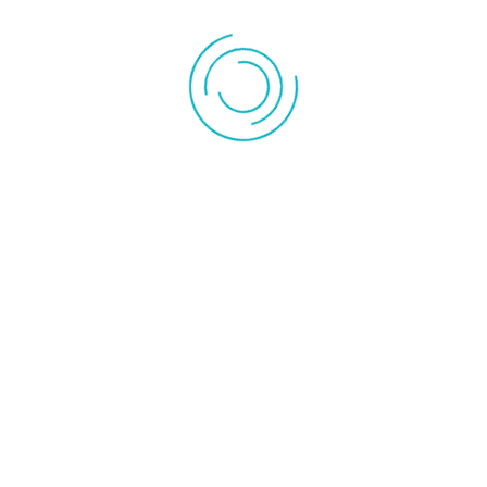
infrarouge
d'appoint
Chauffage
Accessoire
céramique
radiateur
Convecteur
Radiateur inertie
Instrument de mesures
Pompe à vide
Pompe de
Outillage
relevage
Rechercher