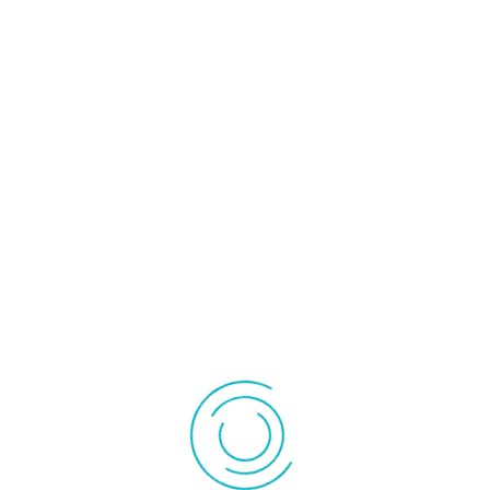
26,00 €
326,00 €
l'unité
l'unité
IT SUSPENSION CHAINES ET
RAFRAICHISSEUR D'AIR
CROCHETS POUR VMI ?
CO60PM HONEYWELL
1 produit en stock
1 produit en stock
Ajouter au panier
Ajouter au panier
Détails produit
Détails produit