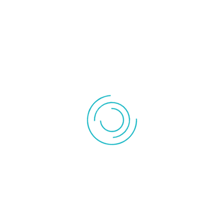
Chauffage
Accessoire
céramique
radiateur
Convecteur
Radiateur inertie
Instrument de mesures
Pompe à vide
Pompe de
Outillage
relevage
Rechercher
LIT DE CAMP ALUMINIUM ALPINA GARDEN BLATT