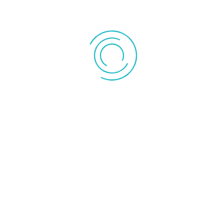
Instrument de mesures
Pompe à vide
Pompe de
Outillage
relevage
">
ACCUEIL
MON C
T DGP 1500W ELECTRO DUCASA
l'unité
327,00 €
Fabricant:
DUCASA